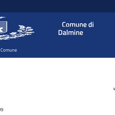
Comune di
Dalmine
il Comune
V
09