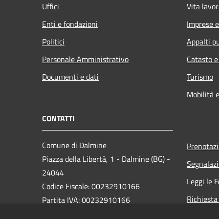
Uffici
Vita lavor
Enti e fondazioni
Imprese 
Politici
Appalti pu
Personale Amministrativo
Catasto e
Documenti e dati
Turismo
Mobilità e
CONTATTI
Comune di Dalmine
Prenotaz
Piazza della Libertà, 1 - Dalmine (BG) -
Segnalazi
24044
Leggi le 
Codice Fiscale: 00232910166
Richiesta
Partita IVA: 00232910166
PEC: