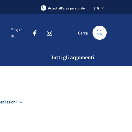
ITA
Accedi all'area personale
Seguici
Cerca
su
Tutti gli argomenti
edi azioni