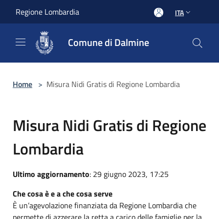
Salta al contenuto principale
Regione Lombardia
ITA
Comune di Dalmine
Home
>
Misura Nidi Gratis di Regione Lombardia
Misura Nidi Gratis di Regione
Lombardia
Ultimo aggiornamento
: 29 giugno 2023, 17:25
Che cosa è e a che cosa serve
È un’agevolazione finanziata da Regione Lombardia che
permette di azzerare la retta a carico delle famiglie per la