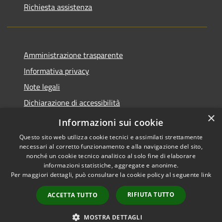
Richiesta assistenza
Amministrazione trasparente
Informativa privacy
Note legali
Dichiarazione di accessibilità
×
Piano di miglioramento del sito
Informazioni sui cookie
Questo sito web utilizza cookie tecnici e assimilati strettamente
necessari al corretto funzionamento e alla navigazione del sito,
nonché un cookie tecnico analitico al solo fine di elaborare
informazioni statistiche, aggregate e anonime.
RSS
Copyright © 2026 • Comune di
Per maggiori dettagli, può consultare la cookie policy al seguente
link
Accessibilità
Dalmine • Powered by
Privacy
Municipium
Accesso
•
RIFIUTA TUTTO
ACCETTA TUTTO
Cookie
redazione
Mappa del sito
MOSTRA DETTAGLI