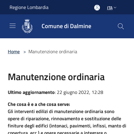
Salta al contenuto principale
Regione Lombardia
ITA
Comune di Dalmine
Home
>
Manutenzione ordinaria
Manutenzione ordinaria
Ultimo aggiornamento
: 22 giugno 2022, 12:28
Che cosa è e a che cosa serve:
Gli interventi edilizi di manutenzione ordinaria sono
opere di riparazione, rinnovamento e sostituzione delle
finiture degli edifici (intonaci, pavimenti, infissi, manto di
copertura, ecc.) e opere necessarie a integrare o