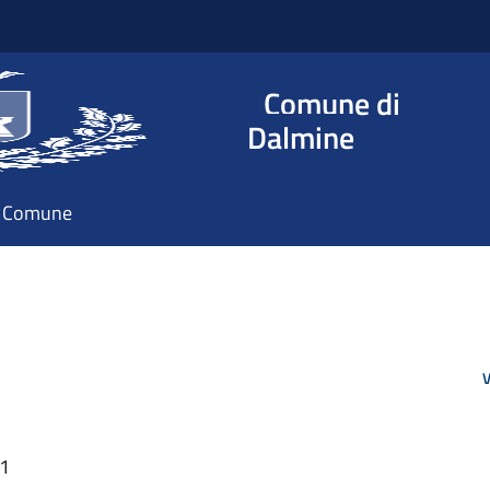
Comune di
Dalmine
il Comune
V
41