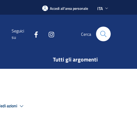
ITA
Accedi all'area personale
Seguici
Cerca
su
Tutti gli argomenti
edi azioni