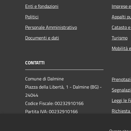
Enti e fondazioni
Imprese 
Politici
Appalti pu
Personale Amministrativo
Catasto e
Documenti e dati
Turismo
Mobilità e
CONTATTI
Comune di Dalmine
Prenotaz
Piazza della Libertà, 1 - Dalmine (BG) -
Segnalazi
24044
Leggi le 
Codice Fiscale: 00232910166
Richiesta
Partita IVA: 00232910166
PEC:
protocollo@pec.comune.dalmine.bg.it
Questo sito 