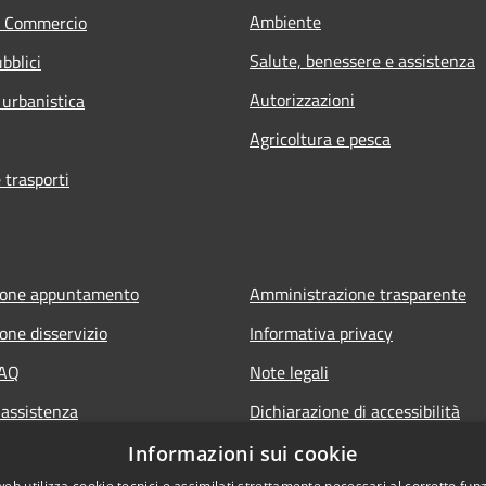
Ambiente
e Commercio
Salute, benessere e assistenza
bblici
Autorizzazioni
 urbanistica
Agricoltura e pesca
 trasporti
ione appuntamento
Amministrazione trasparente
one disservizio
Informativa privacy
FAQ
Note legali
 assistenza
Dichiarazione di accessibilità
Piano di miglioramento del sito
Informazioni sui cookie
web utilizza cookie tecnici e assimilati strettamente necessari al corretto fu