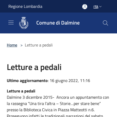
Salta al contenuto principale
Regione Lombardia
ITA
Comune di Dalmine
Home
>
Letture a pedali
Letture a pedali
Ultimo aggiornamento
: 16 giugno 2022, 11:16
Letture a pedali
Dalmine 3 dicembre 2015- Ancora un appuntamento con
la rassegna “Una tira l’altra – Storie…per stare bene”
presso la Biblioteca Civica in Piazza Matteotti n.6.
Proseguono infatti le tradizionali narrazioni del sabato