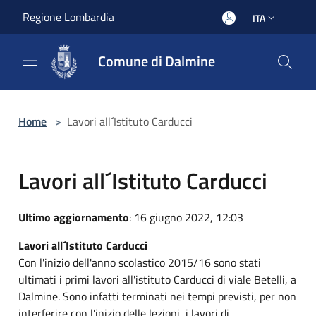
Salta al contenuto principale
Regione Lombardia
ITA
Comune di Dalmine
Home
>
Lavori all´Istituto Carducci
Lavori all´Istituto Carducci
Ultimo aggiornamento
: 16 giugno 2022, 12:03
Lavori all´Istituto Carducci
Con l'inizio dell'anno scolastico 2015/16 sono stati
ultimati i primi lavori all'istituto Carducci di viale Betelli, a
Dalmine. Sono infatti terminati nei tempi previsti, per non
interferire con l'inizio delle lezioni, i lavori di