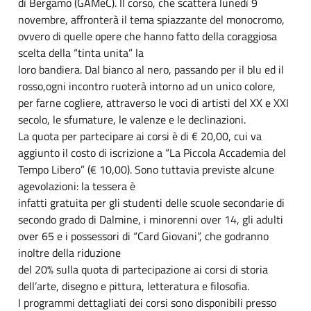
di Bergamo (GAMeC). Il corso, che scatterà lunedì 9
novembre, affronterà il tema spiazzante del monocromo,
ovvero di quelle opere che hanno fatto della coraggiosa
scelta della “tinta unita” la
loro bandiera. Dal bianco al nero, passando per il blu ed il
rosso,ogni incontro ruoterà intorno ad un unico colore,
per farne cogliere, attraverso le voci di artisti del XX e XXI
secolo, le sfumature, le valenze e le declinazioni.
La quota per partecipare ai corsi è di € 20,00, cui va
aggiunto il costo di iscrizione a “La Piccola Accademia del
Tempo Libero” (€ 10,00). Sono tuttavia previste alcune
agevolazioni: la tessera è
infatti gratuita per gli studenti delle scuole secondarie di
secondo grado di Dalmine, i minorenni over 14, gli adulti
over 65 e i possessori di “Card Giovani”, che godranno
inoltre della riduzione
del 20% sulla quota di partecipazione ai corsi di storia
dell’arte, disegno e pittura, letteratura e filosofia.
I programmi dettagliati dei corsi sono disponibili presso