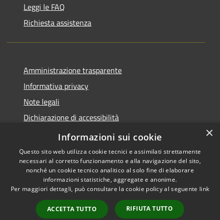
Leggi le FAQ
Richiesta assistenza
Amministrazione trasparente
Informativa privacy
Note legali
Dichiarazione di accessibilità
×
Piano di miglioramento del sito
Informazioni sui cookie
Questo sito web utilizza cookie tecnici e assimilati strettamente
necessari al corretto funzionamento e alla navigazione del sito,
nonché un cookie tecnico analitico al solo fine di elaborare
informazioni statistiche, aggregate e anonime.
RSS
Copyright © 2026 • Comune di
Per maggiori dettagli, può consultare la cookie policy al seguente
link
Accessibilità
Dalmine • Powered by
Privacy
Municipium
Accesso
•
RIFIUTA TUTTO
ACCETTA TUTTO
Cookie
redazione