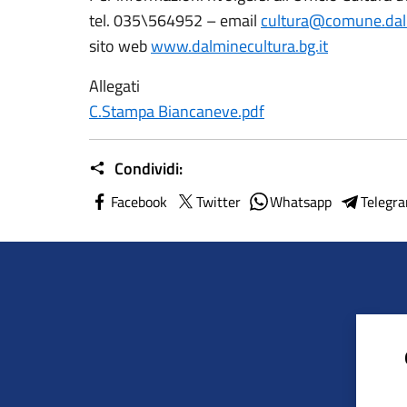
tel. 035\564952 – email
cultura@comune.dalm
sito web
www.dalminecultura.bg.it
Allegati
C.Stampa Biancaneve.pdf
Condividi:
Facebook
Twitter
Whatsapp
Telegr