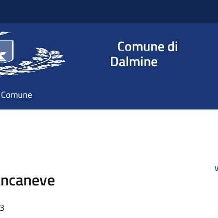
Comune di
Dalmine
il Comune
V
Biancaneve
53