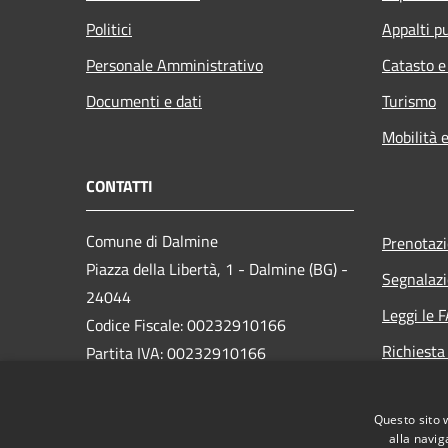
Politici
Appalti pu
Personale Amministrativo
Catasto e
Documenti e dati
Turismo
Mobilità e
CONTATTI
Comune di Dalmine
Prenotaz
Piazza della Libertà, 1 - Dalmine (BG) -
Segnalazi
24044
Leggi le 
Codice Fiscale: 00232910166
Richiesta
Partita IVA: 00232910166
PEC:
protocollo@pec.comune.dalmine.bg.it
Questo sito 
Centralino Unico: 035/62.24.711
alla navig