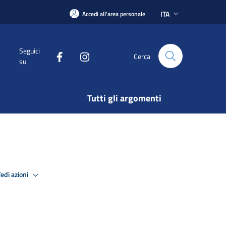
ITA
Accedi all'area personale
Seguici
Cerca
su
Tutti gli argomenti
edi azioni