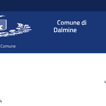
Comune di
Dalmine
il Comune
V
24