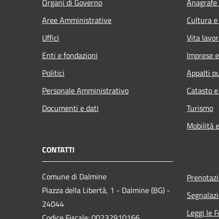
Organi di Governo
Anagrafe 
Aree Amministrative
Cultura e
Uffici
Vita lavor
Enti e fondazioni
Imprese 
Politici
Appalti pu
Personale Amministrativo
Catasto e
Documenti e dati
Turismo
Mobilità e
CONTATTI
Comune di Dalmine
Prenotaz
Piazza della Libertà, 1 - Dalmine (BG) -
Segnalazi
24044
Leggi le 
Codice Fiscale: 00232910166