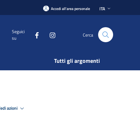
ITA
Accedi all'area personale
Seguici
Cerca
su
Tutti gli argomenti
edi azioni