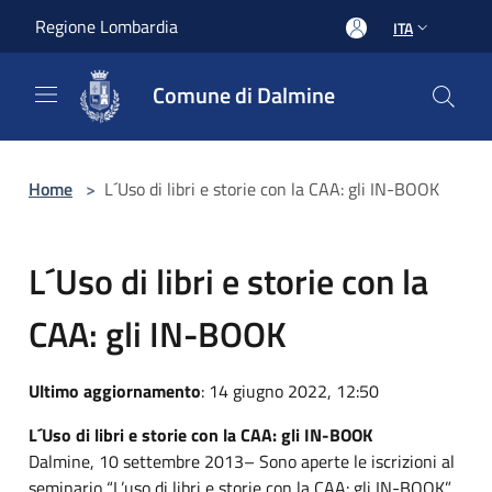
Salta al contenuto principale
Regione Lombardia
ITA
Comune di Dalmine
Home
>
L´Uso di libri e storie con la CAA: gli IN-BOOK
L´Uso di libri e storie con la
CAA: gli IN-BOOK
Ultimo aggiornamento
: 14 giugno 2022, 12:50
L´Uso di libri e storie con la CAA: gli IN-BOOK
Dalmine, 10 settembre 2013– Sono aperte le iscrizioni al
seminario “L’uso di libri e storie con la CAA: gli IN-BOOK”,