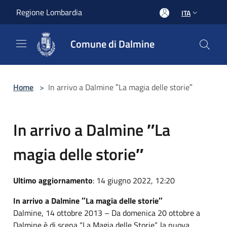
Salta al contenuto principale
Regione Lombardia
ITA
Comune di Dalmine
Home
>
In arrivo a Dalmine ″La magia delle storie″
In arrivo a Dalmine ″La
magia delle storie″
Ultimo aggiornamento
: 14 giugno 2022, 12:20
In arrivo a Dalmine ″La magia delle storie″
Dalmine, 14 ottobre 2013 – Da domenica 20 ottobre a
Dalmine è di scena “La Magia delle Storie”, la nuova