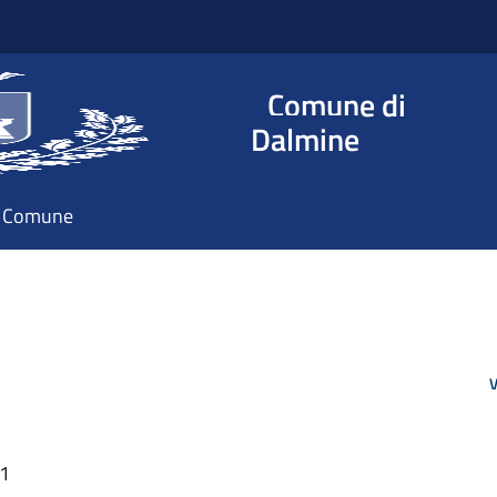
Comune di
Dalmine
il Comune
V
21