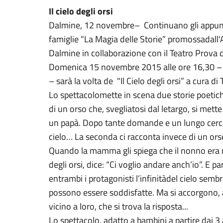
Il cielo degli orsi
Dalmine, 12 novembre– Continuano gli appunta
famiglie “La Magia delle Storie” promossadall'A
Dalmine in collaborazione con il Teatro Prova
Domenica 15 novembre 2015 alle ore 16,30 – pr
– sarà la volta de "Il Cielo degli orsi” a cura di
Lo spettacolomette in scena due storie poetic
di un orso che, svegliatosi dal letargo, si met
un papà. Dopo tante domande e un lungo cerca
cielo… La seconda ci racconta invece di un ors
Quando la mamma gli spiega che il nonno era mo
degli orsi, dice: “Ci voglio andare anch’io”. E pa
entrambi i protagonisti l’infinitàdel cielo sem
possono essere soddisfatte. Ma si accorgono, all
vicino a loro, che si trova la risposta...
Lo spettacolo, adatto a bambini a partire dai 3 a