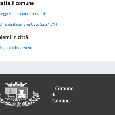
atta il comune
Leggi le domande frequenti
Chiama il comune 035/62.24.711
lemi in città
Segnala disservizio
Comune
di
Dalmine