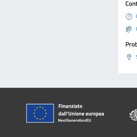
Cont
Prob