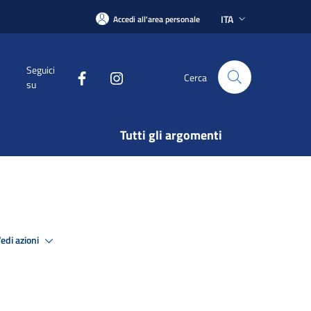
ITA
Accedi all'area personale
Seguici
Cerca
su
Tutti gli argomenti
edi azioni