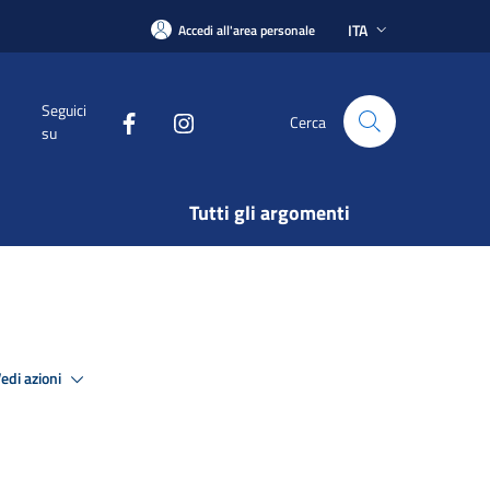
ITA
Accedi all'area personale
Seguici
Cerca
su
Tutti gli argomenti
edi azioni