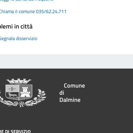
Chiama il comune 035/62.24.711
lemi in città
Segnala disservizio
Comune
di
Dalmine
E DI SERVIZIO