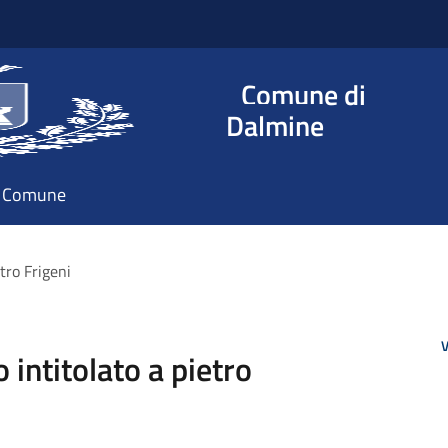
Comune di
Dalmine
il Comune
etro Frigeni
V
o intitolato a pietro