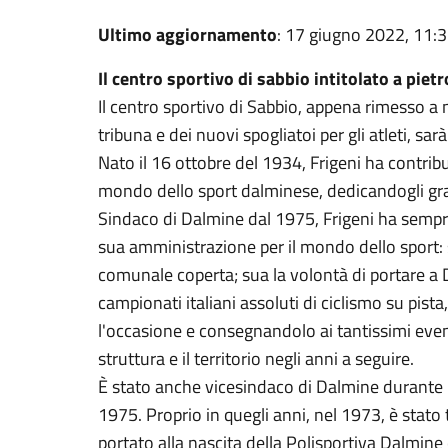
Ultimo aggiornamento
: 17 giugno 2022, 11:
Il centro sportivo di sabbio intitolato a pietr
Il centro sportivo di Sabbio, appena rimesso a
tribuna e dei nuovi spogliatoi per gli atleti, sarà
Nato il 16 ottobre del 1934, Frigeni ha contribu
mondo dello sport dalminese, dedicandogli gran
Sindaco di Dalmine dal 1975, Frigeni ha sempr
sua amministrazione per il mondo dello sport: s
comunale coperta; sua la volontà di portare a D
campionati italiani assoluti di ciclismo su pist
l'occasione e consegnandolo ai tantissimi even
struttura e il territorio negli anni a seguire.
È stato anche vicesindaco di Dalmine durante l
1975. Proprio in quegli anni, nel 1973, è stato
portato alla nascita della Polisportiva Dalmin