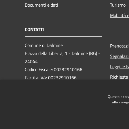
Documenti e dati
Turismo
Mobilità e
CONTATTI
Comune di Dalmine
Prenotaz
Piazza della Libertà, 1 - Dalmine (BG) -
Segnalazi
24044
Leggi le 
Codice Fiscale: 00232910166
Richiesta
Partita IVA: 00232910166
PEC:
protocollo@pec.comune.dalmine.bg.it
Questo sito 
Centralino Unico: 035/62.24.711
alla navig