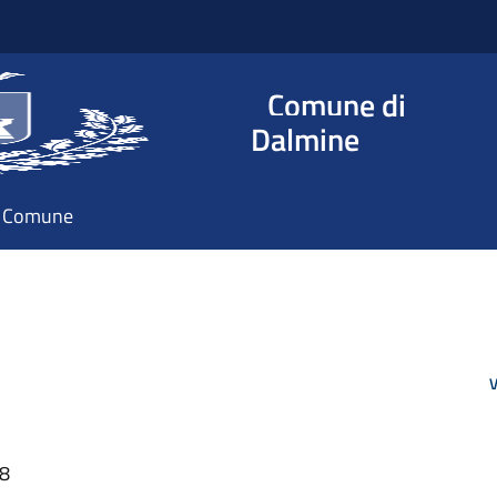
Comune di
Dalmine
il Comune
V
28