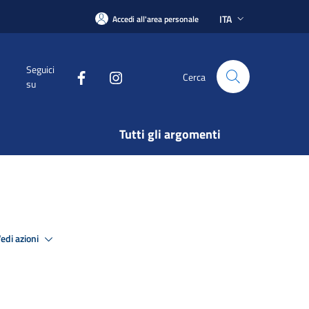
ITA
Accedi all'area personale
Seguici
Cerca
su
Tutti gli argomenti
edi azioni