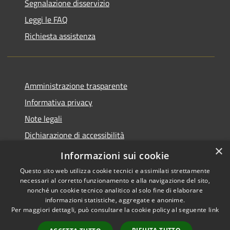
Segnalazione disservizio
Leggi le FAQ
Richiesta assistenza
Amministrazione trasparente
Informativa privacy
Note legali
Dichiarazione di accessibilità
×
Piano di miglioramento del sito
Informazioni sui cookie
Questo sito web utilizza cookie tecnici e assimilati strettamente
necessari al corretto funzionamento e alla navigazione del sito,
nonché un cookie tecnico analitico al solo fine di elaborare
informazioni statistiche, aggregate e anonime.
RSS
Copyright © 2026 • Comune di
Per maggiori dettagli, può consultare la cookie policy al seguente
link
Accessibilità
Dalmine • Powered by
Privacy
Municipium
Accesso
•