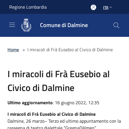
Salta al contenuto principale
Regione Lombardia
ITA
Comune di Dalmine
Home
>
I miracoli di Frà Eusebio al Civico di Dalmine
I miracoli di Frà Eusebio al
Civico di Dalmine
Ultimo aggiornamento
: 16 giugno 2022, 12:35
I miracoli di Frà Eusebio al Civico di Dalmine
Dalmine, 26 marzo– Terzo ed ultimo appuntamento con la
rassegna di teatro dialettale “GregnaDàlmen”