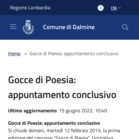
Salta al contenuto principale
Regione Lombardia
ITA
Comune di Dalmine
Home
>
Gocce di Poesia: appuntamento conclusivo
Gocce di Poesia:
appuntamento conclusivo
Ultimo aggiornamento
: 15 giugno 2022, 10:40
Gocce di Poesia: appuntamento conclusivo
Si chiude domani, martedì 12 febbraio 2013, la prima
edizione del concorso "Gocce di Poesia", l’iniziativa