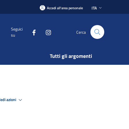
ITA
Accedi all'area personale
Seguici
Cerca
su
Tutti gli argomenti
edi azioni