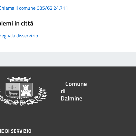
Chiama il comune 035/62.24.711
lemi in città
Segnala disservizio
Comune
di
Dalmine
E DI SERVIZIO