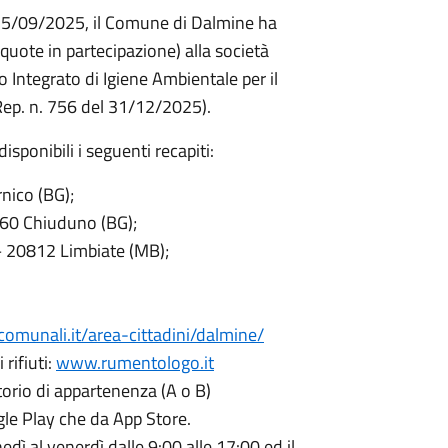
 25/09/2025, il Comune di Dalmine ha
quote in partecipazione) alla società
o Integrato di Igiene Ambientale per il
p. n. 756 del 31/12/2025).
sponibili i seguenti recapiti:
nico (BG);
060 Chiuduno (BG);
– 20812 Limbiate (MB);
omunali.it/area-cittadini/dalmine/
rifiuti:
www.rumentologo.it
torio di appartenenza (A o B)
le Play che da App Store.
ì al venerdì dalle 9:00 alle 17:00 ed il