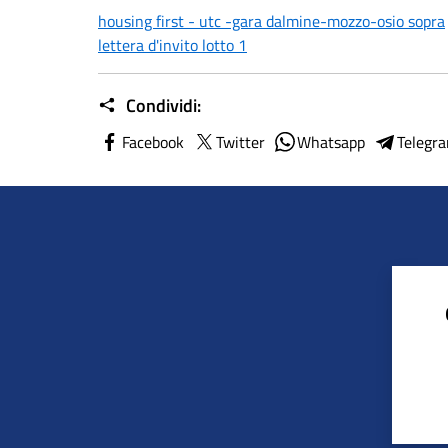
housing first - utc -gara dalmine-mozzo-osio sopra
lettera d'invito lotto 1
Condividi:
Facebook
Twitter
Whatsapp
Telegr