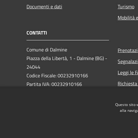
Documenti e dati
Turismo
Mobilità e
CONTATTI
Comune di Dalmine
Prenotaz
Piazza della Libertà, 1 - Dalmine (BG) -
Segnalazi
24044
Leggi le 
Codice Fiscale: 00232910166
Richiesta
Partita IVA: 00232910166
PEC:
protocollo@pec.comune.dalmine.bg.it
Questo sito 
Centralino Unico: 035/62.24.711
alla navig