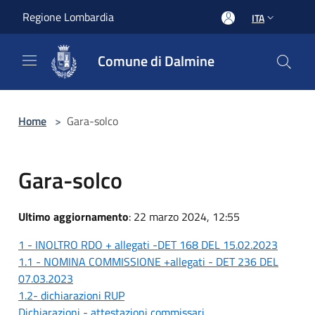
Salta al contenuto principale
Regione Lombardia
ITA
Comune di Dalmine
Home
>
Gara-solco
Gara-solco
Ultimo aggiornamento
: 22 marzo 2024, 12:55
1 - INOLTRO RDO + allegati -DET 168 DEL 15.02.2023
1.1 - NOMINA COMMISSIONE +allegati - DET 236 DEL
07.03.2023
1.2- dichiarazioni RUP
Dichiarazioni - attestazioni commissari