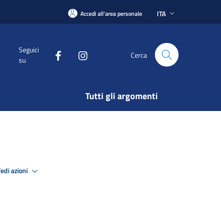
ITA
Accedi all'area personale
Seguici
Cerca
su
Tutti gli argomenti
edi azioni