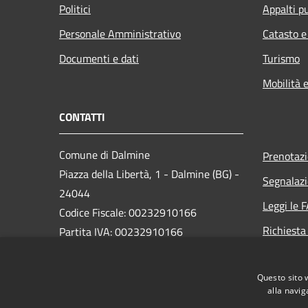
Politici
Appalti pu
Personale Amministrativo
Catasto e
Documenti e dati
Turismo
Mobilità e
CONTATTI
Comune di Dalmine
Prenotaz
Piazza della Libertà, 1 - Dalmine (BG) -
Segnalazi
24044
Leggi le 
Codice Fiscale: 00232910166
Richiesta
Partita IVA: 00232910166
PEC:
protocollo@pec.comune.dalmine.bg.it
Questo sito 
Centralino Unico: 035/62.24.711
alla navig