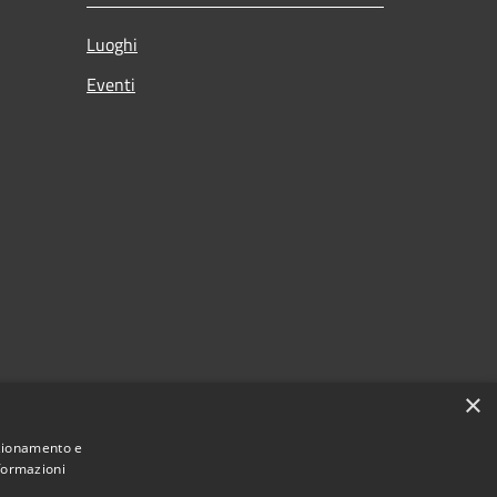
Luoghi
Eventi
×
nzionamento e
nformazioni