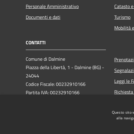
Personale Amministrativo
Catasto e
Documenti e dati
Turismo
Mobilità e
CONTATTI
Comune di Dalmine
Prenotaz
Piazza della Libertà, 1 - Dalmine (BG) -
Segnalazi
24044
Leggi le 
Codice Fiscale: 00232910166
Richiesta
Partita IVA: 00232910166
PEC:
protocollo@pec.comune.dalmine.bg.it
Questo sito 
Centralino Unico: 035/62.24.711
alla navig