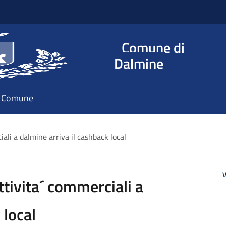
Comune di
Dalmine
il Comune
ali a dalmine arriva il cashback local
V
ttivita´ commerciali a
 local