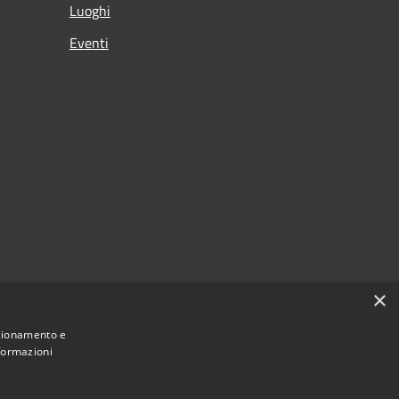
Luoghi
Eventi
×
nzionamento e
nformazioni