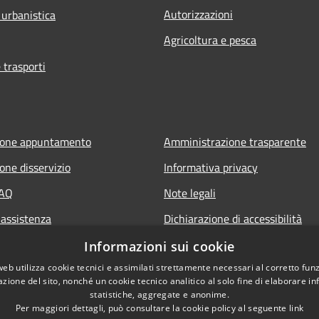
Autorizzazioni
 urbanistica
Agricoltura e pesca
 trasporti
ione appuntamento
Amministrazione trasparente
one disservizio
Informativa privacy
FAQ
Note legali
 assistenza
Dichiarazione di accessibilità
Piano di miglioramento del sito
Informazioni sui cookie
web utilizza cookie tecnici e assimilati strettamente necessari al corretto fu
azione del sito, nonché un cookie tecnico analitico al solo fine di elaborare i
statistiche, aggregate e anonime.
Per maggiori dettagli, può consultare la cookie policy al seguente
link