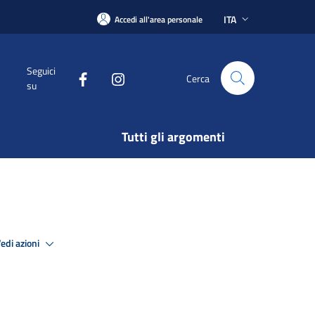
ITA
Accedi all'area personale
Seguici
Cerca
su
Tutti gli argomenti
edi azioni