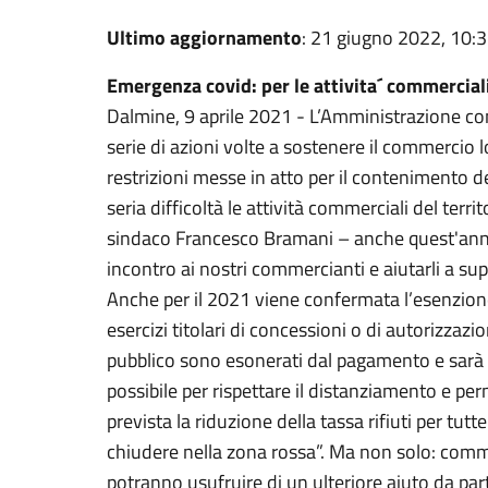
Ultimo aggiornamento
: 21 giugno 2022, 10:
Emergenza covid: per le attivita´ commerciali
Dalmine, 9 aprile 2021 - L’Amministrazione c
serie di azioni volte a sostenere il commercio lo
restrizioni messe in atto per il contenimento 
seria difficoltà le attività commerciali del terri
sindaco Francesco Bramani – anche quest'anno
incontro ai nostri commercianti e aiutarli a s
Anche per il 2021 viene confermata l’esenzione T
esercizi titolari di concessioni o di autorizzazi
pubblico sono esonerati dal pagamento e sarà
possibile per rispettare il distanziamento e perme
prevista la riduzione della tassa rifiuti per tutt
chiudere nella zona rossa”. Ma non solo: comm
potranno usufruire di un ulteriore aiuto da par