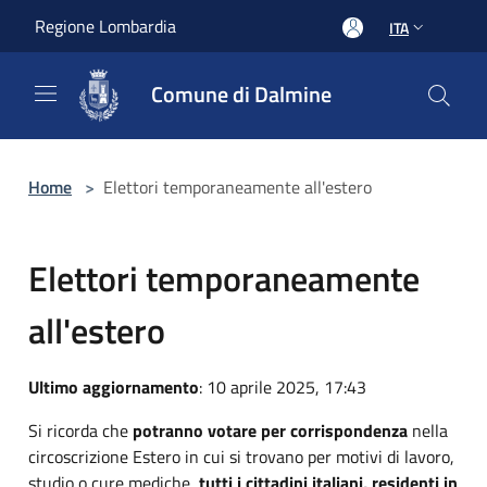
Salta al contenuto principale
Regione Lombardia
ITA
Comune di Dalmine
Home
>
Elettori temporaneamente all'estero
Elettori temporaneamente
all'estero
Ultimo aggiornamento
: 10 aprile 2025, 17:43
Si ricorda che
potranno votare per corrispondenza
nella
circoscrizione Estero in cui si trovano per motivi di lavoro,
studio o cure mediche,
tutti i cittadini italiani, residenti in