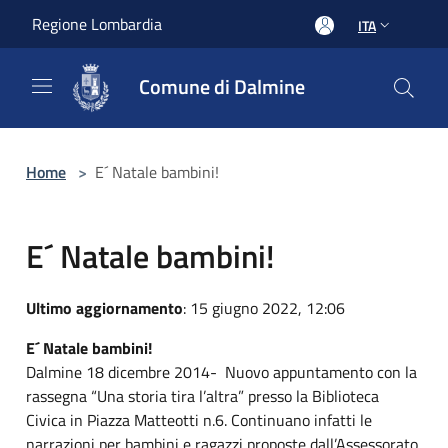
Salta al contenuto principale
Regione Lombardia
ITA
Comune di Dalmine
Home
>
E´ Natale bambini!
E´ Natale bambini!
Ultimo aggiornamento
: 15 giugno 2022, 12:06
E´ Natale bambini!
Dalmine 18 dicembre 2014- Nuovo appuntamento con la
rassegna “Una storia tira l’altra” presso la Biblioteca
Civica in Piazza Matteotti n.6. Continuano infatti le
narrazioni per bambini e ragazzi proposte dall’Assessorato