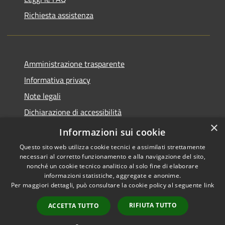
Richiesta assistenza
Amministrazione trasparente
Informativa privacy
Note legali
Dichiarazione di accessibilità
×
Piano di miglioramento del sito
Informazioni sui cookie
Questo sito web utilizza cookie tecnici e assimilati strettamente
necessari al corretto funzionamento e alla navigazione del sito,
nonché un cookie tecnico analitico al solo fine di elaborare
informazioni statistiche, aggregate e anonime.
RSS
Copyright © 2026 • Comune di
Per maggiori dettagli, può consultare la cookie policy al seguente
link
Accessibilità
Dalmine • Powered by
Privacy
Municipium
Accesso
•
RIFIUTA TUTTO
ACCETTA TUTTO
Cookie
redazione