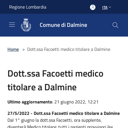
Salta al contenuto principale
Regione Lombardia
ITA
Comune di Dalmine
Home
>
Dott.ssa Facoetti medico titolare a Dalmine
Dott.ssa Facoetti medico
titolare a Dalmine
Ultimo aggiornamento
: 21 giugno 2022, 12:21
27/5/2022 - Dott.ssa Facoetti medico titolare a Dalmine
Dal 1° giugno la dott.ssa Facoetti, ora supplente,
diventerà Medico titolare: tutti i pazienti provvisori (ex