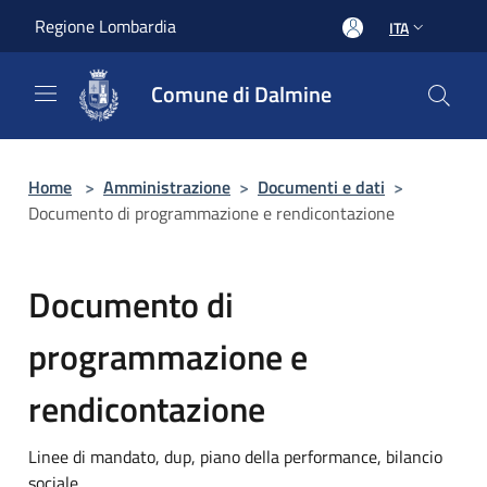
Salta al contenuto principale
Regione Lombardia
ITA
Comune di Dalmine
Home
>
Amministrazione
>
Documenti e dati
>
Documento di programmazione e rendicontazione
Documento di
programmazione e
rendicontazione
Linee di mandato, dup, piano della performance, bilancio
sociale