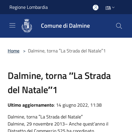
Salta al contenuto principale
Regione Lombardia
ITA
Comune di Dalmine
Home
>
Dalmine, torna ″La Strada del Natale″1
Dalmine, torna ″La Strada
del Natale″1
Ultimo aggiornamento
: 14 giugno 2022, 11:38
Dalmine, torna ″La Strada del Natale″
Dalmine, 29 novembre 2013– Anche quest’anno il
Distretto del Commercio 525 ha coordinato