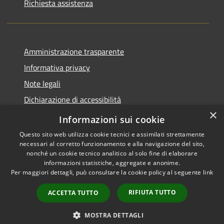
Richiesta assistenza
Amministrazione trasparente
Informativa privacy
Note legali
Dichiarazione di accessibilità
×
Piano di miglioramento del sito
Informazioni sui cookie
Questo sito web utilizza cookie tecnici e assimilati strettamente
necessari al corretto funzionamento e alla navigazione del sito,
nonché un cookie tecnico analitico al solo fine di elaborare
informazioni statistiche, aggregate e anonime.
RSS
Copyright © 2026 • Comune di
Per maggiori dettagli, può consultare la cookie policy al seguente
link
Accessibilità
Dalmine • Powered by
Privacy
Municipium
Accesso
•
RIFIUTA TUTTO
ACCETTA TUTTO
Cookie
redazione
Mappa del sito
MOSTRA DETTAGLI