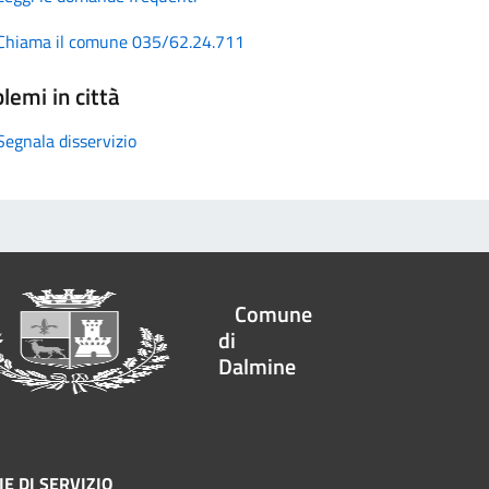
Chiama il comune 035/62.24.711
lemi in città
Segnala disservizio
Comune
di
Dalmine
E DI SERVIZIO