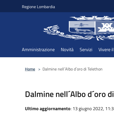
Salta al contenuto principale
Regione Lombardia
Amministrazione
Novità
Servizi
Vivere 
Home
>
Dalmine nell´Albo d´oro di Telethon
Dalmine nell´Albo d´oro d
Ultimo aggiornamento
: 13 giugno 2022, 11: