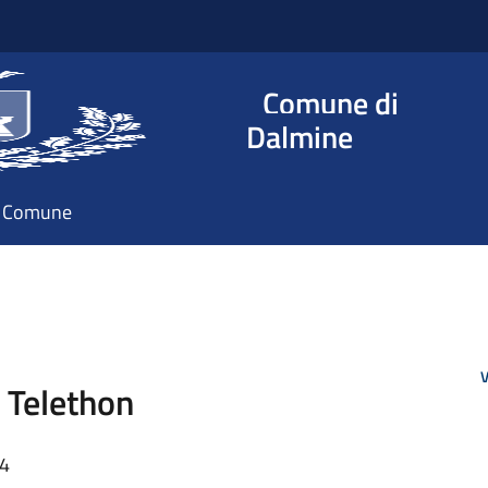
Comune di
Dalmine
il Comune
V
i Telethon
34