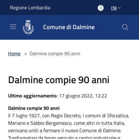
Salta al contenuto principale
Regione Lombardia
ITA
Comune di Dalmine
Home
>
Dalmine compie 90 anni
Dalmine compie 90 anni
Ultimo aggiornamento
: 17 giugno 2022, 12:22
Dalmine compie 90 anni
Il 7 luglio 1927, con Regio Decreto, i comuni di Sforzatica,
Mariano e Sabbio Bergamasco, come altri in tutta Italia,
venivano uniti a formare il nuovo Comune di Dalmine.
Trasformatasi da borgo agricolo a centro industriale e