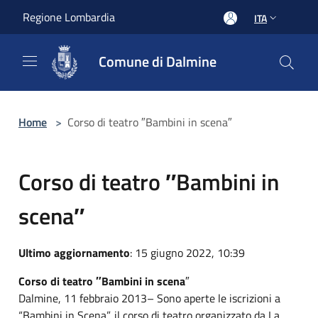
Salta al contenuto principale
Regione Lombardia
ITA
Comune di Dalmine
Home
>
Corso di teatro ″Bambini in scena″
Corso di teatro ″Bambini in
scena″
Ultimo aggiornamento
: 15 giugno 2022, 10:39
Corso di teatro ″Bambini in scena
″
Dalmine, 11 febbraio 2013– Sono aperte le iscrizioni a
“Bambini in Scena”, il corso di teatro organizzato da La