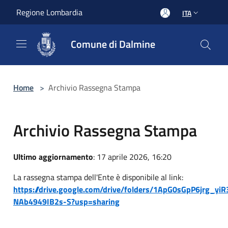
Salta al contenuto principale
Regione Lombardia
ITA
Comune di Dalmine
Home
>
Archivio Rassegna Stampa
Archivio Rassegna Stampa
Ultimo aggiornamento
: 17 aprile 2026, 16:20
La rassegna stampa dell'Ente è disponibile al link:
https://drive.google.com/drive/folders/1ApG0sGpP6jrg_yiR
NAb4949IB2s-S?usp=sharing