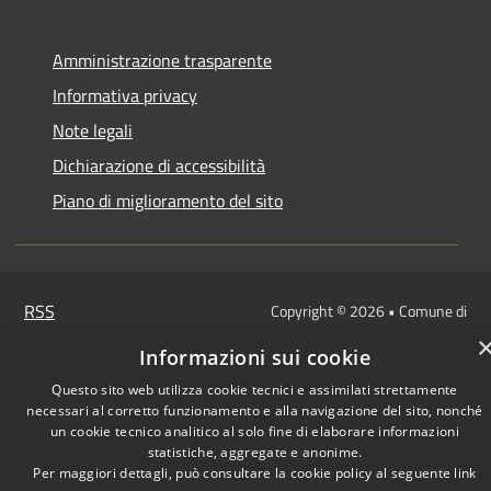
Amministrazione trasparente
Informativa privacy
Note legali
Dichiarazione di accessibilità
Piano di miglioramento del sito
RSS
Copyright © 2026 • Comune di
Accessibilità
Dalmine • Powered by
Informazioni sui cookie
Privacy
Municipium
Accesso
•
Cookie
redazione
Questo sito web utilizza cookie tecnici e assimilati strettamente
necessari al corretto funzionamento e alla navigazione del sito, nonché
Mappa del sito
un cookie tecnico analitico al solo fine di elaborare informazioni
statistiche, aggregate e anonime.
Per maggiori dettagli, può consultare la cookie policy al seguente
link