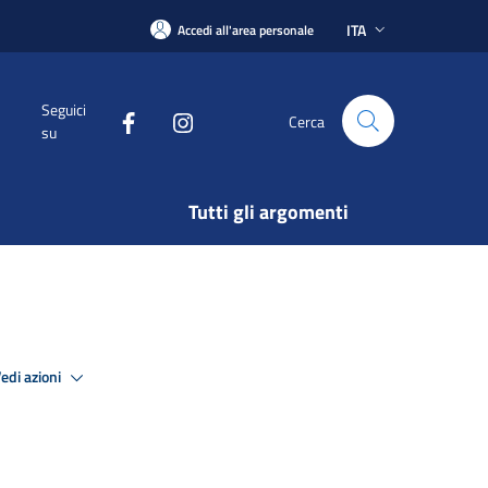
ITA
Accedi all'area personale
Seguici
Cerca
su
Tutti gli argomenti
edi azioni