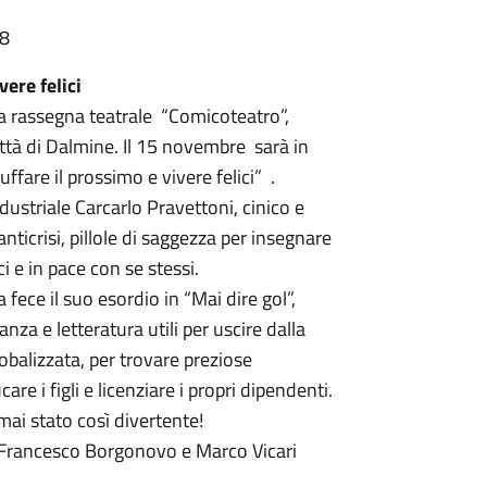
28
vere felici
 rassegna teatrale “Comicoteatro”,
ittà di Dalmine. Il 15 novembre sarà in
are il prossimo e vivere felici” .
ndustriale Carcarlo Pravettoni, cinico e
ticrisi, pillole di saggezza per insegnare
i e in pace con se stessi.
ece il suo esordio in “Mai dire gol”,
anza e letteratura utili per uscire dalla
lobalizzata, per trovare preziose
re i figli e licenziare i propri dipendenti.
ai stato così divertente!
 ,Francesco Borgonovo e Marco Vicari