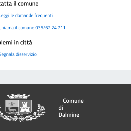
atta il comune
Leggi le domande frequenti
Chiama il comune 035/62.24.711
lemi in città
Segnala disservizio
Comune
di
Dalmine