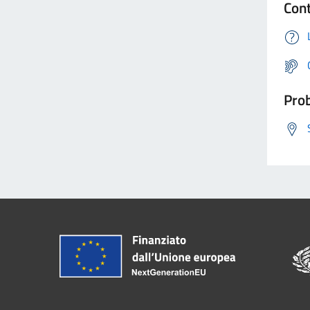
Cont
Prob