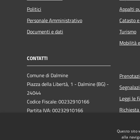
Politici
Appalti pu
Personale Amministrativo
Catasto e
Documenti e dati
Turismo
Mobilità e
CONTATTI
Comune di Dalmine
Prenotaz
Piazza della Libertà, 1 - Dalmine (BG) -
Segnalazi
24044
Leggi le 
Codice Fiscale: 00232910166
Richiesta
Partita IVA: 00232910166
PEC:
protocollo@pec.comune.dalmine.bg.it
Questo sito 
Centralino Unico: 035/62.24.711
alla navig