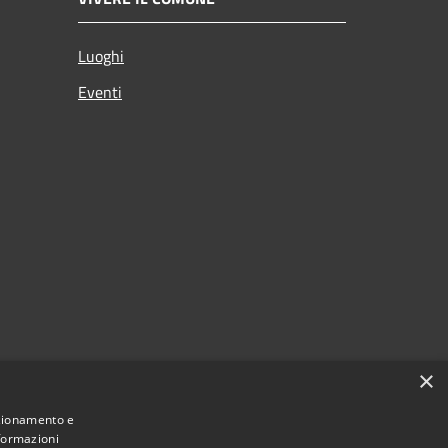
Luoghi
Eventi
×
nzionamento e
nformazioni