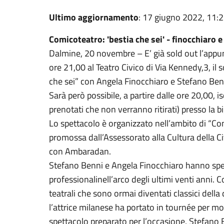
Ultimo aggiornamento
: 17 giugno 2022, 11:
Comicoteatro: 'bestia che sei' - finocchiaro e
Dalmine, 20 novembre – E’ già sold out l’app
ore 21,00 al Teatro Civico di Via Kennedy,3, il
che sei” con Angela Finocchiaro e Stefano Ben
Sarà però possibile, a partire dalle ore 20,00, iscr
prenotati che non verranno ritirati) presso la big
Lo spettacolo è organizzato nell’ambito di “Com
promossa dall’Assessorato alla Cultura della Ci
con Ambaradan.
Stefano Benni e Angela Finocchiaro hanno spess
professionalinell’arco degli ultimi venti anni. 
teatrali che sono ormai diventati classici de
l’attrice milanese ha portato in tournée per mol
spettacolo preparato per l’occasione, Stefano 