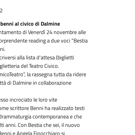
22
 benni al civico di Dalmine
untamento di Venerdì 24 novembre alle
 sorprendente reading a due voci “Bestia
ni.
iversi alla lista d'attesa (biglietti
lietteria del Teatro Civico.
icoTeatro”, la rassegna tutta da ridere
ttà di Dalmine in collaborazione
o incrociato le loro vite
Come scrittore Benni ha realizzato testi
lla drammaturgia contemporanea e che
ti anni. Con Bestia che sei, il nuovo
Benni e Angela Finocchiaro si