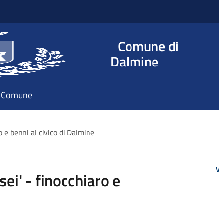
Comune di
Dalmine
il Comune
o e benni al civico di Dalmine
V
ei' - finocchiaro e