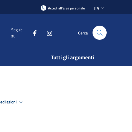
ITA
Accedi all'area personale
Seguici
Cerca
su
Tutti gli argomenti
edi azioni