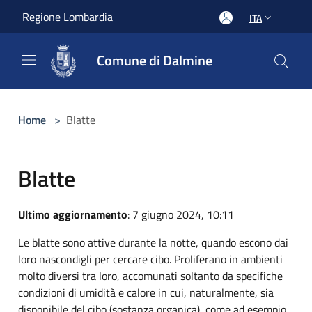
Salta al contenuto principale
Regione Lombardia
ITA
Comune di Dalmine
Home
>
Blatte
Blatte
Ultimo aggiornamento
: 7 giugno 2024, 10:11
Le blatte sono attive durante la notte, quando escono dai
loro nascondigli per cercare cibo. Proliferano in ambienti
molto diversi tra loro, accomunati soltanto da specifiche
condizioni di umidità e calore in cui, naturalmente, sia
disponibile del cibo (sostanza organica), come ad esempio