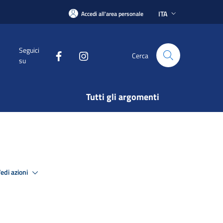
ITA
Accedi all'area personale
Seguici
Cerca
su
Tutti gli argomenti
edi azioni