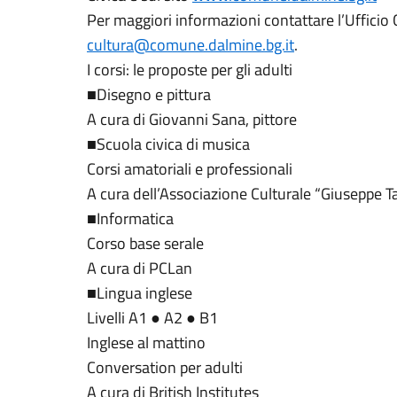
Per maggiori informazioni contattare l’Ufficio
cultura@comune.dalmine.bg.it
.
I corsi: le proposte per gli adulti
■Disegno e pittura
A cura di Giovanni Sana, pittore
■Scuola civica di musica
Corsi amatoriali e professionali
A cura dell’Associazione Culturale “Giuseppe T
■Informatica
Corso base serale
A cura di PCLan
■Lingua inglese
Livelli A1 ● A2 ● B1
Inglese al mattino
Conversation per adulti
A cura di British Institutes