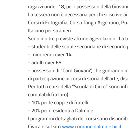
ragazzi under 18, per i possessori della Giovan
La tessera non è necessaria per chi si iscrive 
Corsi di Fotografia, Corso Tango Argentino, Puz
Italiano per stranieri.
Sono inoltre previste alcune agevolazioni. La te
- studenti delle scuole secondarie di secondo 
- minorenni over 14
- adulti over 65
- possessori di “Card Giovani”, che godranno in
di partecipazione ai corsi di storia dell’arte, dis
Per tutti i corsi della “Scuola di Circo” sono inf
cumulabili fra loro)
- 10% per le coppie di fratelli
- 20% per i residenti a Dalmine
I programmi dettagliati dei corsi sono disponibil
Civica e sul sito
www.comune.dalmine.bg.it