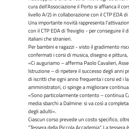
cura dell’Associazione il Porto si affianca il cors
livello A/2) in collaborazione con il CTP EDA di 
Una importante novità rappresenta l’attivazion
con il CTP EDA di Treviglio - per conseguire il 
italiani che stranieri.
Per bambini e ragazzi - visto il gradimento ri
confermati i corsi di musica, disegno e pittura, 
«Ci auguriamo – afferma Paolo Cavalieri, Asses
Istruzione – di ripetere il successo degli ann
di iscritti che ogni anno frequenta i corsi ed i 
amministratori, ci spinge a migliorare contin
«Sono particolarmente contento – continua Cava
media sbarchi a Dalmine: si va così a completar
degli adulti».
Ciascun corso prevede un costo specifico, oltre a
“Tessera della Piccola Accademia”. La tessera è 