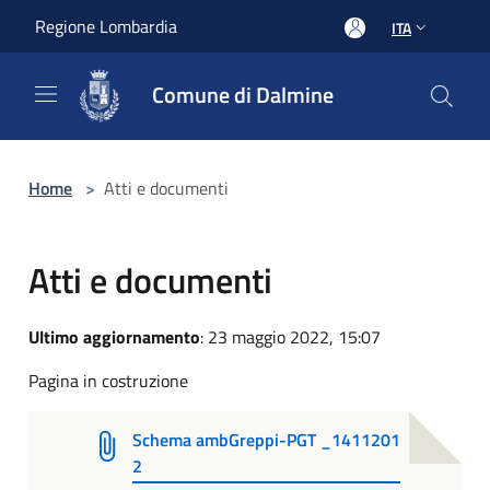
Salta al contenuto principale
Regione Lombardia
ITA
Comune di Dalmine
Home
>
Atti e documenti
Atti e documenti
Ultimo aggiornamento
: 23 maggio 2022, 15:07
Pagina in costruzione
Schema ambGreppi-PGT _1411201
2