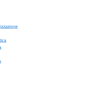
izzazione
ica
a
o