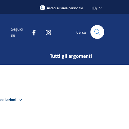
ITA
Accedi all'area personale
Seguici
Cerca
su
Tutti gli argomenti
edi azioni