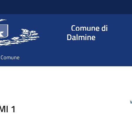
Comune di
Dalmine
il Comune
V
MI 1