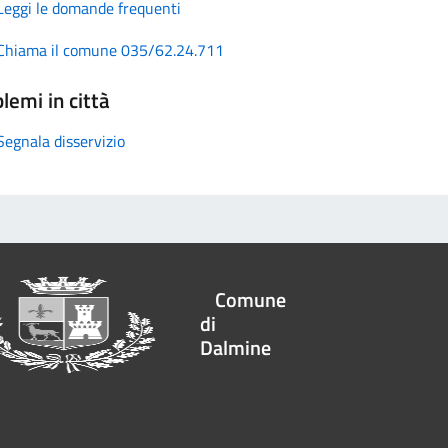
Leggi le domande frequenti
Chiama il comune 035/62.24.711
lemi in città
Segnala disservizio
Comune
di
Dalmine