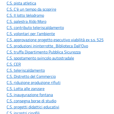
C.S. pista atletica
C.S. C'è un tempo da scoprire
C.S. II lotto Velodromo
C.S. palestra Aldo Moro
C.S. contributo teleriscaldamento
C.S. volontari per l'ambiente
C.S. approvazione progetto esecutivo viabilità ex s.s. 525
C.S. produzioni ininterrotte_Biblioteca Dall'Ovo
C.S. truffa Dipartimento Pubblica Sicurezza
C.S. spostamento svincolo autostradale
C.S. CER
C.S. teleriscaldamento
C.S. Distretto del Commercio
C.S. riduzione produzione rifiuti
C.S. Lotta alle zanzare
C.S. inaugurazione fontana
C.S. consegna borse di studio
C.S. progetti didattici educativi
C.S. incontri cinofili