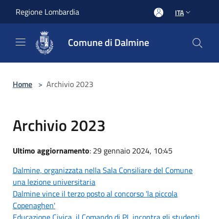
Salta al contenuto principale
Regione Lombardia
ITA
Comune di Dalmine
Home
>
Archivio 2023
Archivio 2023
Ultimo aggiornamento
: 29 gennaio 2024, 10:45
Dalmine, organizzata nella Sala Consiliare del Comune
una lezione universitaria
Dalmine vince il terzo posto al concorso 'la piccola
Copenaghen'
Educazione Civica, il Comando di PL incontra gli studenti