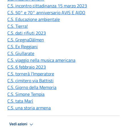
C.S. incontro cittadinanza 15 marzo 2023
C.S. 50° e 70° anniversario AVIS E AIDO
C.S. Educazione ambientale
C.S. Tierra!
C.S. dati rifiuti 2023
C.S. GregnaDàlmen
C.S. Ex Reggiani
C.S. Giullarate
C.S. viaggio nella musica americana
C.S. 6 febbraio 2023
C.S. tornerà l'Imperatore
C.S. cimitero via Battisti
C.S. Giorno della Memoria
C.S. Simone Tempia
C.S. tata Marì
C.S. una storia armena
Vedi azioni