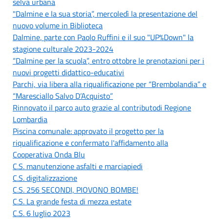
selva urbana
"Dalmine e la sua storia”, mercoledì la presentazione del
nuovo volume in Biblioteca
Dalmine, parte con Paolo Ruffini e il suo "UP%Down" la
stagione culturale 2023-2024
“Dalmine per la scuola”, entro ottobre le prenotazioni per i
nuovi progetti didattico-educativi
Parchi, via libera alla riqualificazione per “Brembolandia” e
“Maresciallo Salvo D’Acquisto”
Rinnovato il parco auto grazie al contributodi Regione
Lombardia
Piscina comunale: approvato il progetto per la
riqualificazione e confermato l'affidamento alla
Cooperativa Onda Blu
C.S. manutenzione asfalti e marciapiedi
C.S. digitalizzazione
C.S. 256 SECONDI, PIOVONO BOMBE!
C.S. La grande festa di mezza estate
C.S. 6 luglio 2023