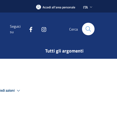
ITA
Accedi all'area personale
Seguici
Cerca
su
Tutti gli argomenti
edi azioni