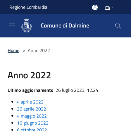
Salta al contenuto principale
Regione Lombardia
ITA
Comune di Dalmine
Home
>
Anno 2022
Anno 2022
Ultimo aggiornamento
: 26 luglio 2023, 12:24
4 aprile 2022
26 aprile 2022
4 maggio 2022
16 giugno 2022
6 ottobre 2022