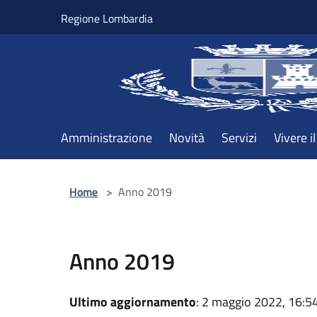
Salta al contenuto principale
Regione Lombardia
Amministrazione
Novità
Servizi
Vivere 
Home
>
Anno 2019
Anno 2019
Ultimo aggiornamento
: 2 maggio 2022, 16:5