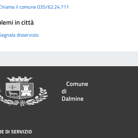
Chiama il comune 035/62.24.711
lemi in città
Segnala disservizio
Comune
di
Dalmine
E DI SERVIZIO