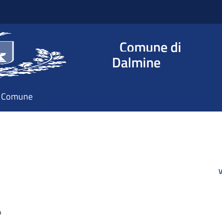
Comune di
Dalmine
il Comune
V
4