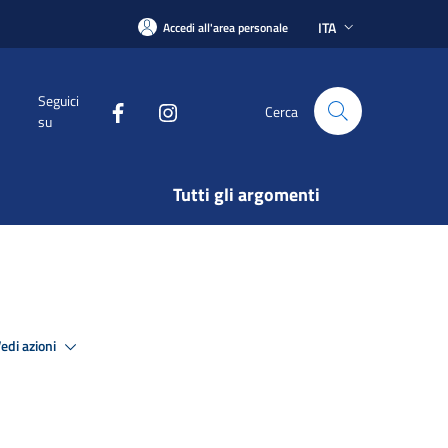
ITA
Accedi all'area personale
Seguici
Cerca
su
Tutti gli argomenti
edi azioni