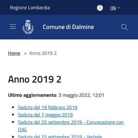
Salta al contenuto principale
Regione Lombardia
ITA
Comune di Dalmine
Home
>
Anno 2019 2
Anno 2019 2
Ultimo aggiornamento
: 3 maggio 2022, 12:01
Seduta del 19 febbraio 2019
Seduta del 7 maggio 2019
Seduta del 25 settembre 2019 - Convocazione con
OdG
Seduta del 25 settembre 2019 - Verbale