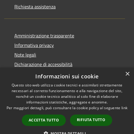
Richiesta assistenza
Amministrazione trasparente
Informativa privacy
Note legali
Dichiarazione di accessibilità
×
Piano di miglioramento del sito
Informazioni sui cookie
Questo sito web utilizza cookie tecnici e assimilati strettamente
necessari al corretto funzionamento e alla navigazione del sito,
nonché un cookie tecnico analitico al solo fine di elaborare
informazioni statistiche, aggregate e anonime.
RSS
Copyright © 2026 • Comune di
Per maggiori dettagli, può consultare la cookie policy al seguente
link
Accessibilità
Dalmine • Powered by
Privacy
Municipium
Accesso
•
RIFIUTA TUTTO
ACCETTA TUTTO
Cookie
redazione
Mappa del sito
MOSTRA DETTAGLI