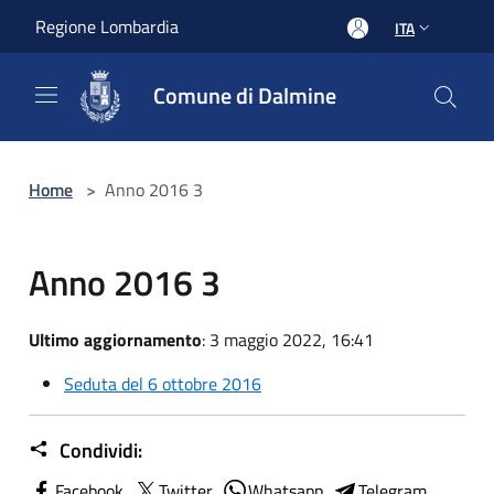
Salta al contenuto principale
Regione Lombardia
ITA
Comune di Dalmine
Home
>
Anno 2016 3
Anno 2016 3
Ultimo aggiornamento
: 3 maggio 2022, 16:41
Seduta del 6 ottobre 2016
Condividi:
Facebook
Twitter
Whatsapp
Telegram