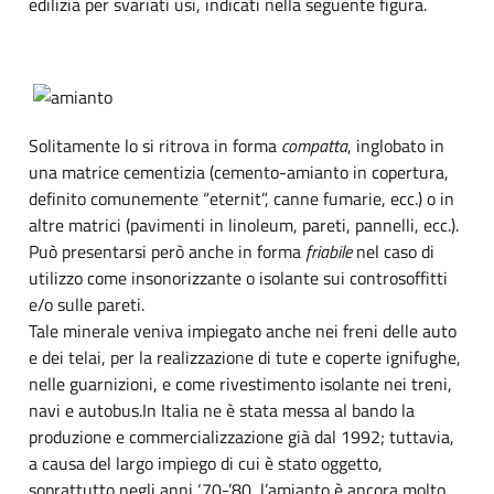
edilizia per svariati usi, indicati nella seguente figura.
Solitamente lo si ritrova in forma
compatta
, inglobato in
una matrice cementizia (cemento-amianto in copertura,
definito comunemente “eternit”, canne fumarie, ecc.) o in
altre matrici (pavimenti in linoleum, pareti, pannelli, ecc.).
Può presentarsi però anche in forma
friabile
nel caso di
utilizzo come insonorizzante o isolante sui controsoffitti
e/o sulle pareti.
Tale minerale veniva impiegato anche nei freni delle auto
e dei telai, per la realizzazione di tute e coperte ignifughe,
nelle guarnizioni, e come rivestimento isolante nei treni,
navi e autobus.In Italia ne è stata messa al bando la
produzione e commercializzazione già dal 1992; tuttavia,
a causa del largo impiego di cui è stato oggetto,
soprattutto negli anni ‘70-’80, l’amianto è ancora molto