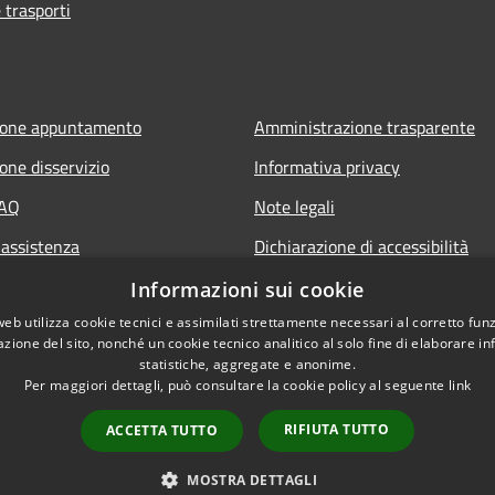
 trasporti
ione appuntamento
Amministrazione trasparente
one disservizio
Informativa privacy
FAQ
Note legali
 assistenza
Dichiarazione di accessibilità
Piano di miglioramento del sito
Informazioni sui cookie
web utilizza cookie tecnici e assimilati strettamente necessari al corretto fu
azione del sito, nonché un cookie tecnico analitico al solo fine di elaborare i
statistiche, aggregate e anonime.
Per maggiori dettagli, può consultare la cookie policy al seguente
link
RIFIUTA TUTTO
ACCETTA TUTTO
l sito
Copyright © 2026 • Comune d
MOSTRA DETTAGLI