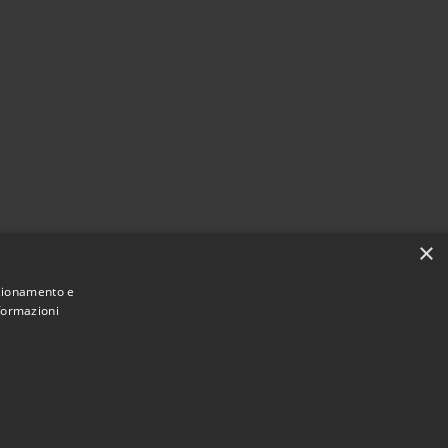
×
nzionamento e
nformazioni
Municipium
Accesso redazione
i Dalmine • Powered by
•