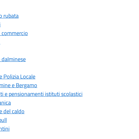
o rubata
i
ti commercio
o
 dalminese
 Polizia Locale
almine e Bergamo
e pensionamenti istituti scolastici
anica
e del caldo
ull
tini