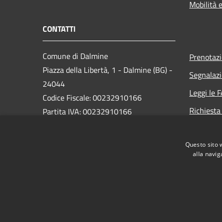
Mobilità e
CONTATTI
Comune di Dalmine
Prenotaz
Piazza della Libertà, 1 - Dalmine (BG) -
Segnalazi
24044
Leggi le 
Codice Fiscale: 00232910166
Richiesta
Partita IVA: 00232910166
PEC:
protocollo@pec.comune.dalmine.bg.it
Questo sito 
Centralino Unico: 035/62.24.711
alla navig
RSS
Accessibilità
Privacy
Cookie
Mappa de