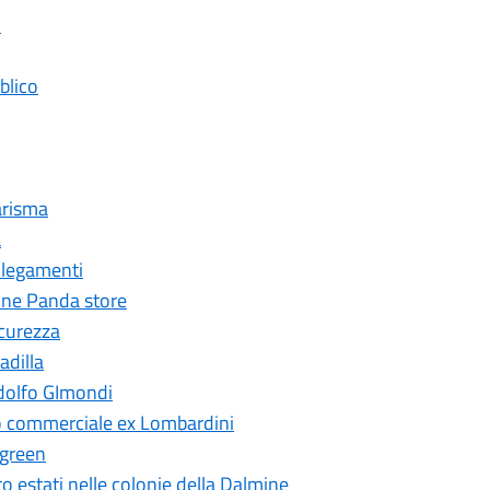
o
blico
arisma
a
llegamenti
one Panda store
curezza
adilla
dolfo GImondi
 commerciale ex Lombardini
 green
estati nelle colonie della Dalmine