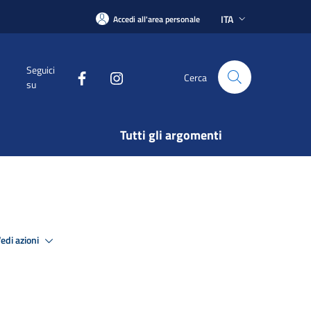
ITA
Accedi all'area personale
Seguici
Cerca
su
Tutti gli argomenti
edi azioni