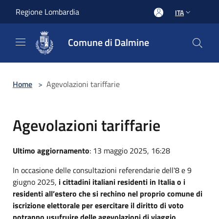
Salta al contenuto principale
Regione Lombardia
ITA
Comune di Dalmine
Home
>
Agevolazioni tariffarie
Agevolazioni tariffarie
Ultimo aggiornamento
: 13 maggio 2025, 16:28
In occasione delle consultazioni referendarie dell'8 e 9
giugno 2025,
i cittadini italiani residenti in Italia o i
residenti all’estero che si rechino nel proprio comune di
iscrizione elettorale per esercitare il diritto di voto
potranno usufruire delle agevolazioni di viaggio