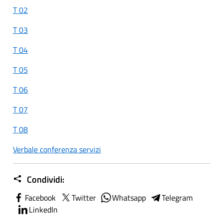
T 02
T 03
T 04
T 05
T 06
T 07
T 08
Verbale conferenza servizi
Condividi:
Facebook
Twitter
Whatsapp
Telegram
LinkedIn