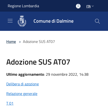
Salta al contenuto principale
Regione Lombardia
ITA
Comune di Dalmine
Home
>
Adozione SUS AT07
Adozione SUS AT07
Ultimo aggiornamento
: 29 novembre 2022, 14:38
Delibera di azozione
Relazione generale
T 01