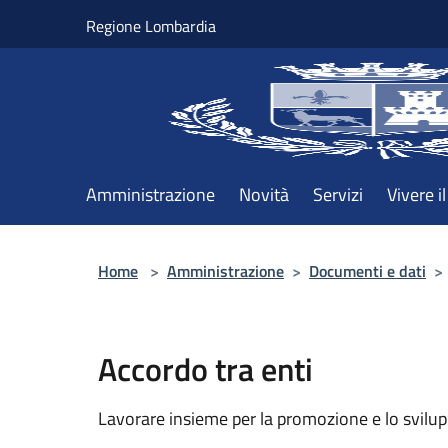
Salta al contenuto principale
Regione Lombardia
Amministrazione
Novità
Servizi
Vivere 
Home
>
Amministrazione
>
Documenti e dati
>
Accordo tra enti
Lavorare insieme per la promozione e lo svilupp