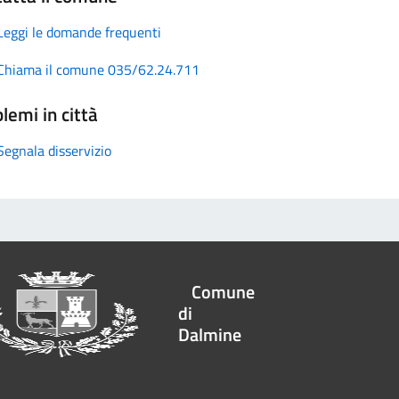
Leggi le domande frequenti
Chiama il comune 035/62.24.711
lemi in città
Segnala disservizio
Comune
di
Dalmine