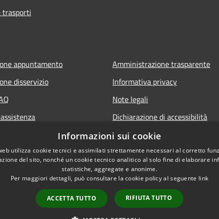
 trasporti
ione appuntamento
Amministrazione trasparente
one disservizio
Informativa privacy
FAQ
Note legali
 assistenza
Dichiarazione di accessibilità
Piano di miglioramento del sito
Informazioni sui cookie
web utilizza cookie tecnici e assimilati strettamente necessari al corretto fu
azione del sito, nonché un cookie tecnico analitico al solo fine di elaborare i
statistiche, aggregate e anonime.
Per maggiori dettagli, può consultare la cookie policy al seguente
link
RIFIUTA TUTTO
ACCETTA TUTTO
l sito
Copyright © 2026 • Comune d