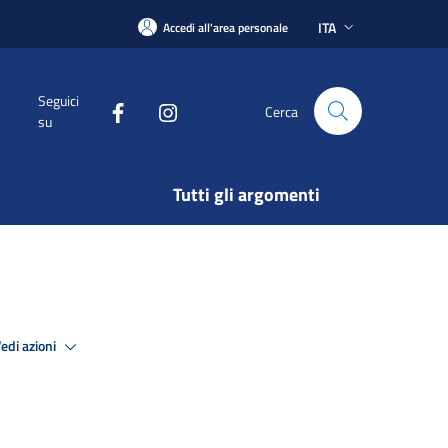
ITA
Accedi all'area personale
Seguici
Cerca
su
Tutti gli argomenti
edi azioni