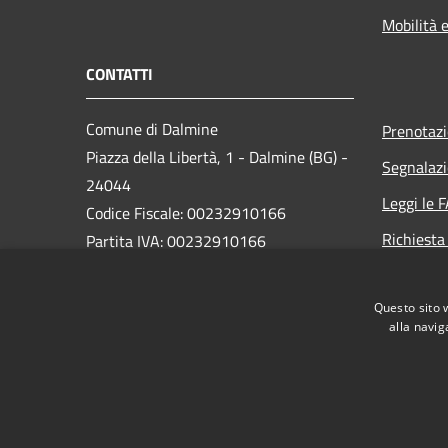
Mobilità e
CONTATTI
Comune di Dalmine
Prenotaz
Piazza della Libertà, 1 - Dalmine (BG) -
Segnalazi
24044
Leggi le 
Codice Fiscale: 00232910166
Richiesta
Partita IVA: 00232910166
PEC:
protocollo@pec.comune.dalmine.bg.it
Questo sito 
Centralino Unico: 035/62.24.711
alla navig
RSS
Accessibilità
Privacy
Cookie
Mappa de