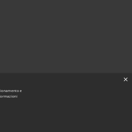
×
nzionamento e
nformazioni
Municipium
Accesso redazione
i Dalmine • Powered by
•